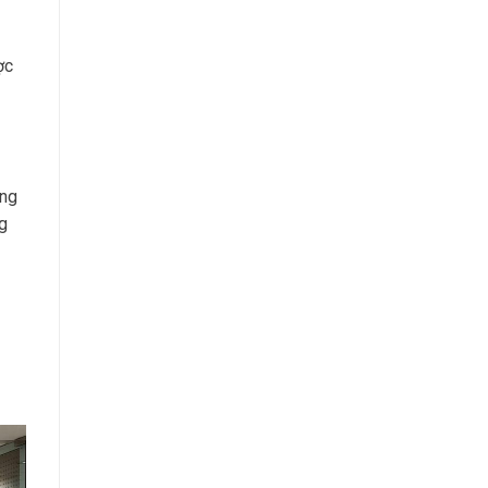
ợc
ông
g